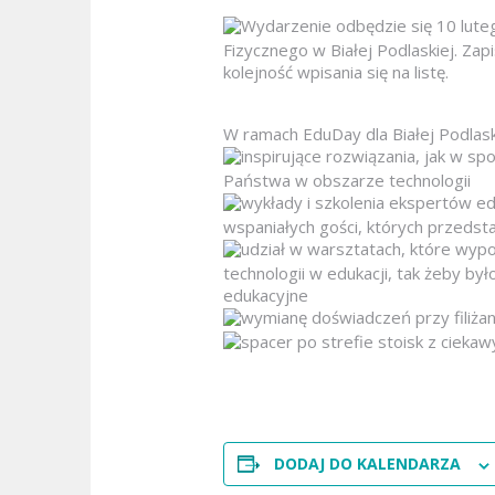
Wydarzenie odbędzie się 10 lute
Fizycznego w Białej Podlaskiej. Za
kolejność wpisania się na listę.
W ramach EduDay dla Białej Podlask
inspirujące rozwiązania, jak w sp
Państwa w obszarze technologii
wykłady i szkolenia ekspertów ed
wspaniałych gości, których przed
udział w warsztatach, które wypo
technologii w edukacji, tak żeby był
edukacyjne
wymianę doświadczeń przy filiża
spacer po strefie stoisk z cieka
DODAJ DO KALENDARZA