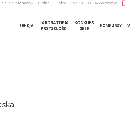
e
,
Sekcja Informatyki Szkolnej
,
ul.Solec 38 lok. 103, 00-394 Warszawa
LABORATORIA
KONKURS
SEKCJA
KONKURSY
PRZYSZŁOŚCI
GEEK
aska