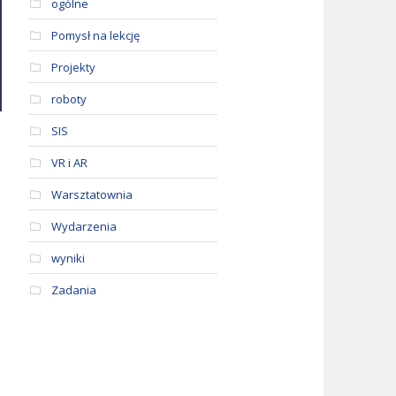
ogólne
Pomysł na lekcję
Projekty
roboty
SIS
VR i AR
Warsztatownia
Wydarzenia
wyniki
Zadania