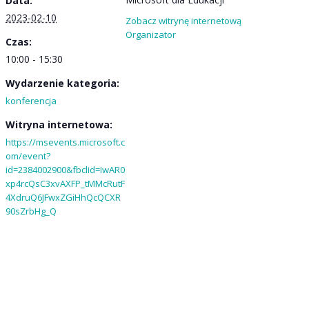
Data:
2023-02-10
Zobacz witrynę internetową
Organizator
Czas:
10:00 - 15:30
Wydarzenie kategoria:
konferencja
Witryna internetowa:
https://msevents.microsoft.c
om/event?
id=2384002900&fbclid=IwAR0
xp4rcQsC3xvAXFP_tMMcRutF
4XdruQ6JFwxZGiHhQcQCXR
90sZrbHg_Q