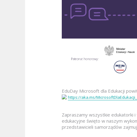
EduDay Microsoft dla Edukacji powita
https://aka.ms/MicrosoftDlaEdukacji
Zapraszamy wszystkie edukatorki i 
edukacyjne święto w naszym wykon
przedstawicieli samorządów zajmują