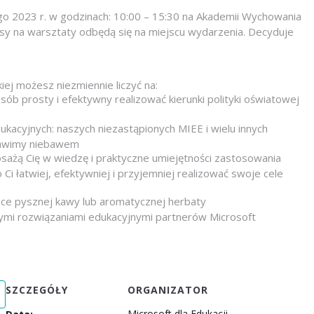
go 2023 r. w godzinach: 10:00 – 15:30 na Akademii Wychowania
pisy na warsztaty odbędą się na miejscu wydarzenia. Decyduje
iej możesz niezmiennie liczyć na:
osób prosty i efektywny realizować kierunki polityki oświatowej
ukacyjnych: naszych niezastąpionych MIEE i wielu innych
stawimy niebawem
sażą Cię w wiedzę i praktyczne umiejętności zastosowania
o Ci łatwiej, efektywniej i przyjemniej realizować swoje cele
nce pysznej kawy lub aromatycznej herbaty
wymi rozwiązaniami edukacyjnymi partnerów Microsoft
SZCZEGÓŁY
ORGANIZATOR
Microsoft dla Edukacji