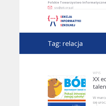
Polskie Towarzystwo Informatyczn
sis@pti.org.pl
Tag:
relacja
WPIS
XX e
tale
W marcu
się uro