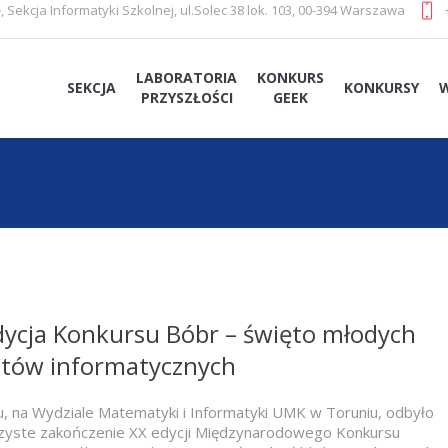
e
,
Sekcja Informatyki Szkolnej
,
ul.Solec 38 lok. 103, 00-394 Warszawa
LABORATORIA
KONKURS
SEKCJA
KONKURSY
PRZYSZŁOŚCI
GEEK
dycja Konkursu Bóbr – święto młodych
ntów informatycznych
, na Wydziale Matematyki i Informatyki UMK w Toruniu, odbyło
czyste zakończenie XX edycji Międzynarodowego Konkursu