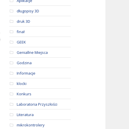
Aplikacje
długopisy 3D
druk 3D
finał
6
GEEK
Geniallne Miejsca
Godzina
Informacje
klocki
Konkurs
Laboratoria Przyszłości
Literatura
mikrokontrolery