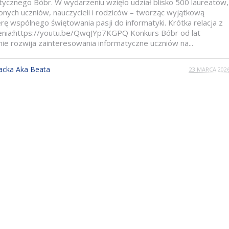
tycznego Bóbr. W wydarzeniu wzięło udział blisko 500 laureatów,
onych uczniów, nauczycieli i rodziców – tworząc wyjątkową
rę wspólnego świętowania pasji do informatyki. Krótka relacja z
nia:https://youtu.be/QwqJYp7KGPQ Konkurs Bóbr od lat
ie rozwija zainteresowania informatyczne uczniów na...
acka Aka Beata
23 MARCA 202