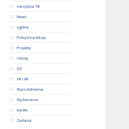
narzędzia TIK
News
ogólne
Pomysł na lekcję
Projekty
roboty
SIS
VR i AR
Warsztatownia
Wydarzenia
wyniki
Zadania