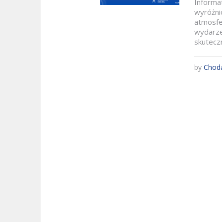
Informa
wyróżni
atmosfe
wydarze
skuteczn
by
Chod