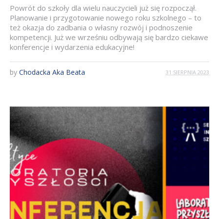
Powrót do szkoły dla wielu nauczycieli już się rozpoczął.
Planowanie i przygotowanie nowego roku szkolnego – to
też okazja do zadbania o własny rozwój i podnoszenie
kompetencji. Już we wrześniu odbywają się bardzo ciekawe
konferencje i wydarzenia edukacyjne!
by
Chodacka Aka Beata
31 SIERPNIA 2023