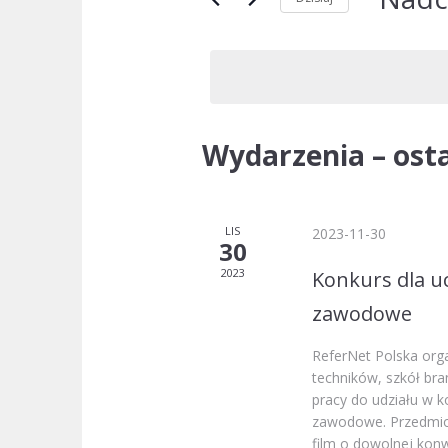
i
kluczowego
Wybierz
Wydarzenia.
widokach
datę.
Wydarzenia – ost
LIS
2023-11-30
30
2023
Konkurs dla u
zawodowe
ReferNet Polska org
techników, szkół bra
pracy do udziału w 
zawodowe. Przedmiot
film o dowolnej konw