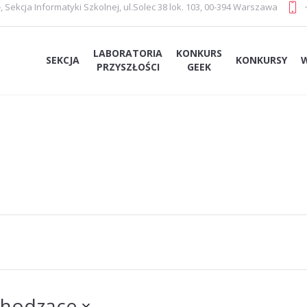
e
,
Sekcja Informatyki Szkolnej
,
ul.Solec 38 lok. 103, 00-394 Warszawa
LABORATORIA
KONKURS
SEKCJA
KONKURSY
PRZYSZŁOŚCI
GEEK
ZNAJDŹ WYD
hodzące