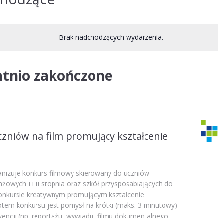
Brak nadchodzących wydarzenia.
atnio zakończone
czniów na film promujący kształcenie
anizuje konkurs filmowy skierowany do uczniów
nżowych I i II stopnia oraz szkół przysposabiających do
konkursie kreatywnym promującym kształcenie
em konkursu jest pomysł na krótki (maks. 3 minutowy)
encji (np. reportażu, wywiadu, filmu dokumentalnego,