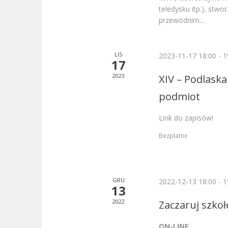
teledysku itp.), stw
przewodnim...
LIS
2023-11-17 18:00
-
1
17
2023
XIV – Podlask
podmiot
Link do zapisów!
Bezpłatne
GRU
2022-12-13 18:00
-
1
13
2022
Zaczaruj szkoł
ON-LINE