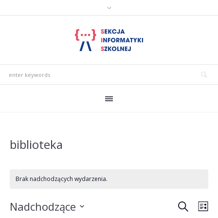
biblioteka
Brak nadchodzących wydarzenia.
SZUKAJ
Wydarz
Wyd
Nadchodzące
LI