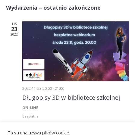
Wid
Nawiga
Wybierz
Wydarzenia – ostatnio zakończone
datę.
naw
po
wyszuk
LIS
23
i
2022
widoka
2022-11-23 20:00
-
21:00
Długopisy 3D w bibliotece szkolnej
ON-LINE
Bezpłatne
Ta strona używa plików cookie