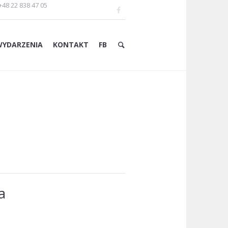
+48 22 838 47 05
WYDARZENIA
KONTAKT
FB
a