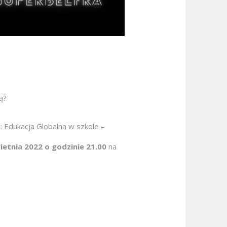
ą?
 Edukacja Globalna w szkole –
ietnia 2022 o godzinie 21.00
na