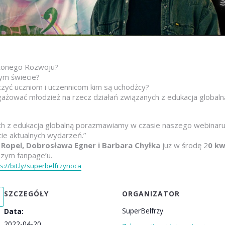
żonego Rozwoju?
ym świecie?
czyć uczniom i uczennicom kim są uchodźcy?
gażować młodzież na rzecz działań związanych z edukacja globaln
ch z edukacja globalną porazmawiamy w czasie naszego webinaru:
ie aktualnych wydarzeń.”
 Ropel, Dobrosława Egner i Barbara Chyłka
już w środę 2
0 kw
szym fanpage’u.
s://bit.ly/superbelfrzynoca
SZCZEGÓŁY
ORGANIZATOR
SuperBelfrzy
Data:
2022-04-20