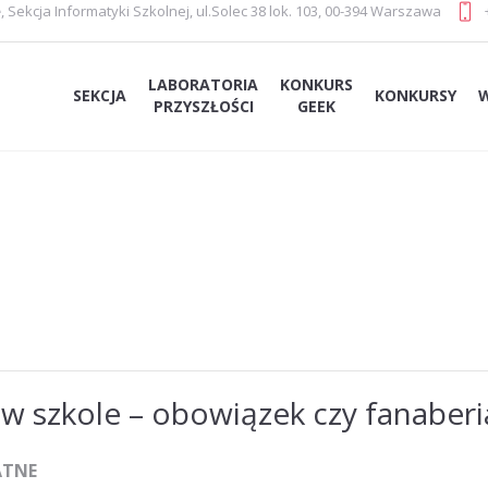
e
,
Sekcja Informatyki Szkolnej
,
ul.Solec 38 lok. 103, 00-394 Warszawa
LABORATORIA
KONKURS
SEKCJA
KONKURSY
PRZYSZŁOŚCI
GEEK
w szkole – obowiązek czy fanaberi
ATNE