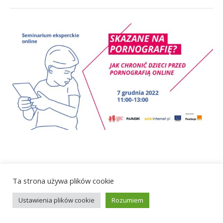
© 2021 Polskie Towarzystwo Informatyczne
Ta strona używa plików cookie
Ustawienia plików cookie
Rozumiem