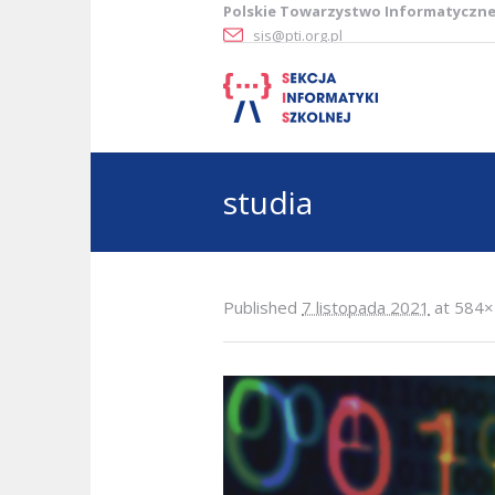
Polskie Towarzystwo Informatyczn
sis@pti.org.pl
studia
Published
7 listopada 2021
at 584×