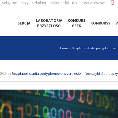
e
,
Sekcja Informatyki Szkolnej
,
ul.Solec 38 lok. 103, 00-394 Warszawa
LABORATORIA
KONKURS
SEKCJA
KONKURSY
PRZYSZŁOŚCI
GEEK
Home
»
Bezpłatne studia podyplomowe w 
263 in
Bezpłatne studia podyplomowe w zakresie informatyki dla nauczyc