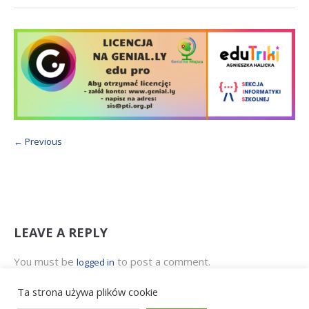
← Previous
LEAVE A REPLY
You must be
to post a comment.
logged in
Ta strona używa Akismet do redukcji spamu.
Dowiedz się, w
Ta strona używa plików cookie
jaki sposób przetwarzane są dane Twoich komentarzy.