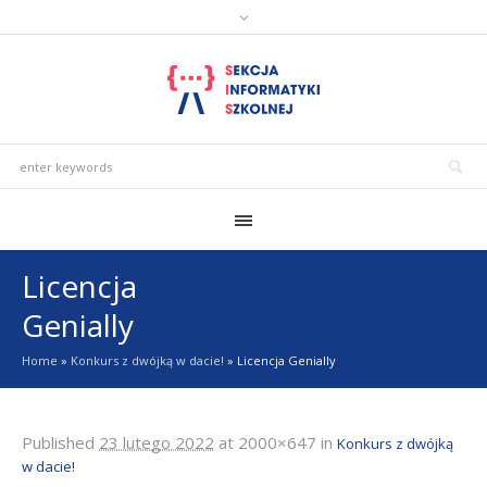
Licencja
Genially
Home
»
Konkurs z dwójką w dacie!
»
Licencja Genially
Published
23 lutego 2022
at 2000×647 in
Konkurs z dwójką
w dacie!